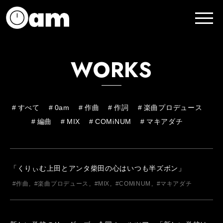
WORKS
すべて
0am
作曲
作詞
楽曲プロデュース
編曲
MIX
COMiNUM
マキアダチ
「くりぃむ上田とアンタ柴田の心はいつも半ズボン」
作曲
楽曲プロデュース
MIX
COMiNUM
マキアダチ